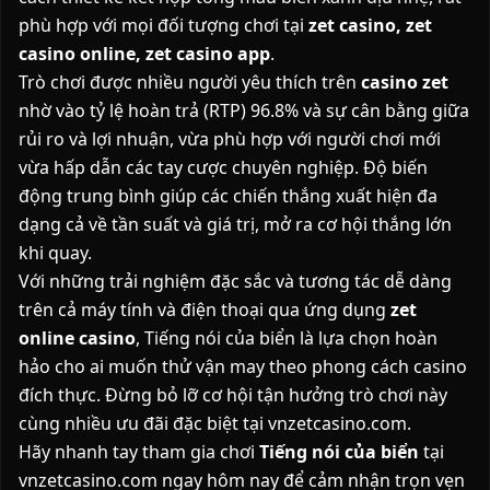
phù hợp với mọi đối tượng chơi tại
zet casino, zet
casino online, zet casino app
.
Trò chơi được nhiều người yêu thích trên
casino zet
nhờ vào tỷ lệ hoàn trả (RTP) 96.8% và sự cân bằng giữa
rủi ro và lợi nhuận, vừa phù hợp với người chơi mới
vừa hấp dẫn các tay cược chuyên nghiệp. Độ biến
động trung bình giúp các chiến thắng xuất hiện đa
dạng cả về tần suất và giá trị, mở ra cơ hội thắng lớn
khi quay.
Với những trải nghiệm đặc sắc và tương tác dễ dàng
trên cả máy tính và điện thoại qua ứng dụng
zet
online casino
, Tiếng nói của biển là lựa chọn hoàn
hảo cho ai muốn thử vận may theo phong cách casino
đích thực. Đừng bỏ lỡ cơ hội tận hưởng trò chơi này
cùng nhiều ưu đãi đặc biệt tại vnzetcasino.com.
Hãy nhanh tay tham gia chơi
Tiếng nói của biển
tại
vnzetcasino.com ngay hôm nay để cảm nhận trọn vẹn