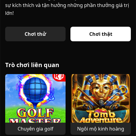
sự kích thích và tận hưởng những phần thưởng giá trị
lớn!
Chơi thử
Chơi thật
Trò chơi liên quan
Chuyên gia golf
Ngôi mộ kinh hoàng